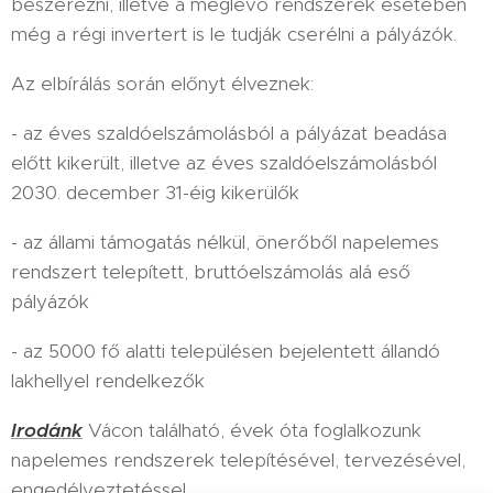
beszerezni, illetve a meglévő rendszerek esetében
még a régi invertert is le tudják cserélni a pályázók.
Az elbírálás során előnyt élveznek:
- az éves szaldóelszámolásból a pályázat beadása
előtt kikerült, illetve az éves szaldóelszámolásból
2030. december 31-éig kikerülők
- az állami támogatás nélkül, önerőből napelemes
rendszert telepített, bruttóelszámolás alá eső
pályázók
- az 5000 fő alatti településen bejelentett állandó
lakhellyel rendelkezők
Irodánk
Vácon található, évek óta foglalkozunk
napelemes rendszerek telepítésével, tervezésével,
engedélyeztetéssel.