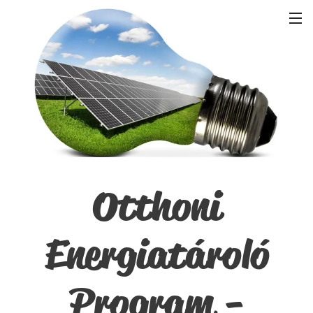
Otthoni
Energiatároló
Program -