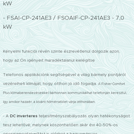
kW
- FSAI-CP-241AE3 / FSOAIF-CP-241AE3 - 7,0
kW
Kényelmi funkciói révén szinte észrevétlenül dolgozik azon,
hogy az Ön igényeit maradéktalanul kielégítse
Telefonos applikációnk segítségével a világ bármely pontjáról
vezérelheti klímáját, hogy otthon jó idő fogadja.
A Fisher Comfort
Plus klímaberendezésekkel bárhonnan kommunikálhat telefonján keresztül,
így amikor hazaér, a kívánt hőmérséklet várja otthonában.
- A
DC inverteres
teljesítményszabályozás olyan hatékonyságot
tesz lehetővé, melynek köszönhetően akár évi 40-50%-os
energiamegtakarítást is elérhet a hagyományos