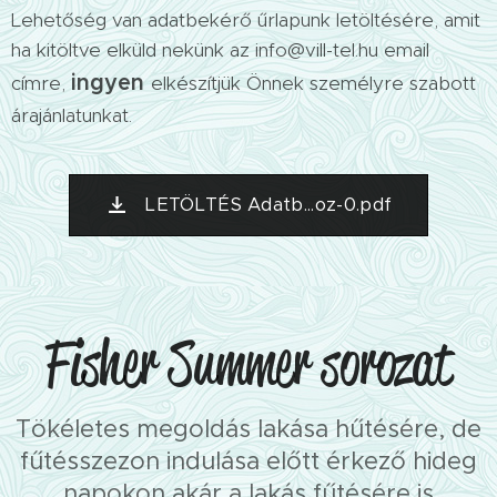
Lehetőség van adatbekérő űrlapunk letöltésére, amit
ha kitöltve elküld nekünk az info@vill-tel.hu email
ingyen
címre,
elkészítjük Önnek személyre szabott
árajánlatunkat.
LETÖLTÉS Adatb...oz-0.pdf
Fisher Summer sorozat
Tökéletes megoldás lakása hűtésére, de
fűtésszezon indulása előtt érkező hideg
napokon akár a lakás fűtésére is