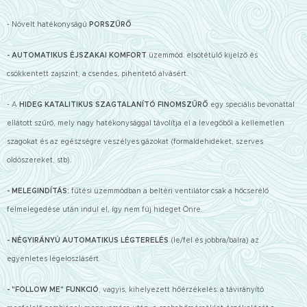
- Növelt hatékonyságú
PORSZŰRŐ
- AUTOMATIKUS ÉJSZAKAI KOMFORT
üzemmód: elsötétülő kijelző és
csökkentett zajszint, a csendes, pihentető alvásért.
- A
HIDEG KATALITIKUS SZAGTALANÍTÓ FINOMSZŰRŐ
egy speciális bevonattal
ellátott szűrő, mely nagy hatékonysággal távolítja el a levegőből a kellemetlen
szagokat és az egészségre veszélyes gázokat (formaldehideket, szerves
oldószereket, stb).
- MELEGINDÍTÁS:
fűtési üzemmódban a beltéri ventilátor csak a hőcserélő
felmelegedése után indul el, így nem fúj hideget Önre.
- NÉGYIRÁNYÚ AUTOMATIKUS LÉGTERELÉS
(le/fel és jobbra/balra) az
egyenletes légeloszlásért.
- "FOLLOW ME" FUNKCIÓ
, vagyis, kihelyezett hőérzékelés: a távirányító