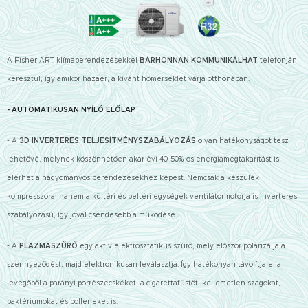
A Fisher ART klímaberendezésekkel
BÁRHONNAN KOMMUNIKÁLHAT
telefonján
keresztül, így amikor hazaér, a kívánt hőmérséklet várja otthonában.
- AUTOMATIKUSAN NYÍLÓ ELŐLAP
- A
3D INVERTERES TELJESÍTMÉNYSZABÁLYOZÁS
olyan hatékonyságot tesz
lehetővé, melynek köszönhetően akár évi 40-50%-os energiamegtakarítást is
elérhet a hagyományos berendezésekhez képest. Nemcsak a készülék
kompresszora, hanem a kültéri és beltéri egységek ventilátormotorja is inverteres
szabályozású, így jóval csendesebb a működése.
- A
PLAZMASZŰRŐ
egy aktív elektrosztatikus szűrő, mely először polarizálja a
szennyeződést, majd elektronikusan leválasztja. Így hatékonyan távolítja el a
levegőből a parányi porrészecskéket, a cigarettafüstöt, kellemetlen szagokat,
baktériumokat és polleneket is.