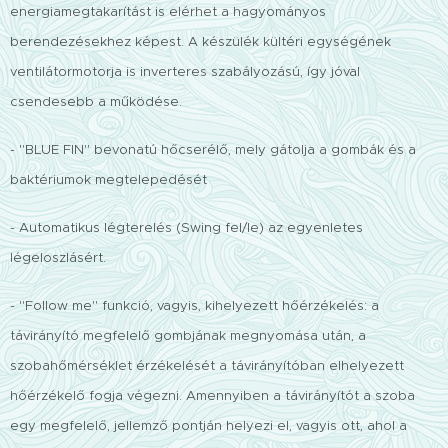
energiamegtakarítást is elérhet a hagyományos
berendezésekhez képest. A készülék kültéri egységének
ventilátormotorja is inverteres szabályozású, így jóval
csendesebb a működése.
- "BLUE FIN" bevonatú hőcserélő, mely gátolja a gombák és a
baktériumok megtelepedését
- Automatikus légterelés (Swing fel/le) az egyenletes
légeloszlásért.
- "Follow me" funkció, vagyis, kihelyezett hőérzékelés: a
távirányító megfelelő gombjának megnyomása után, a
szobahőmérséklet érzékelését a távirányítóban elhelyezett
hőérzékelő fogja végezni. Amennyiben a távirányítót a szoba
egy megfelelő, jellemző pontján helyezi el, vagyis ott, ahol a