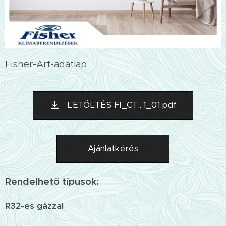
Fisher-Art-adatlap:
LETÖLTÉS FI_CT...1_01.pdf
Ajánlatkérés
Rendelhető típusok:
R32-es gázzal