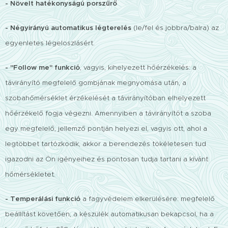
- Növelt hatékonyságú porszűrő
- Négyirányú automatikus légterelés
(le/fel és jobbra/balra) az
egyenletes légeloszlásért.
- "Follow me" funkció
, vagyis, kihelyezett hőérzékelés: a
távirányító megfelelő gombjának megnyomása után, a
szobahőmérséklet érzékelését a távirányítóban elhelyezett
hőérzékelő fogja végezni. Amennyiben a távirányítót a szoba
egy megfelelő, jellemző pontján helyezi el, vagyis ott, ahol a
legtöbbet tartózkodik, akkor a berendezés tökéletesen tud
igazodni az Ön igényeihez és pontosan tudja tartani a kívánt
hőmérsékletet.
- Temperálási funkció
a fagyvédelem elkerülésére: megfelelő
beállítást követően, a készülék automatikusan bekapcsol, ha a