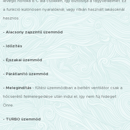
levegő hőfoka 8°C alá csökken, így biztosítja a fagyvédelmet. Ez
a funkció különösen nyaralóknál, vagy ritkán használt lakásoknál
hasznos.
- Alacsony zajszintű üzemmód
- Időzítés
- Éjszakai üzemmód
- Párátlanító üzemmód
- Melegindítás
- fűtési üzemmódban a beltéri ventilátor csak a
hőcserélő felmelegedése után indul el, így nem fúj hideget
Önre.
- TURBO üzemmód