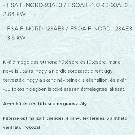
- FSAIF-NORD-93AE3 / FSOAIF-NORD-93AE3 -
2,64 kW
- FSAIF-NORD-123AE3 / FSOAIF-NORD-123AE3
- 3,5 kW
Kiváló megoldás otthona hűtésére és fűtésére, már a
neve is utal rá, hogy a Nordic sorozatot direkt úgy
tervezték, hogy a skandináv télnek is ellenálljon, és akár
-30 fokos hidegben is tökéletesen átmelegítse lakását.
A+++ hűtési és fűtési energiaosztály.
Fűtésre optimalizált, csendes, 4 irányú légterelés, 5 állítható
ventilátor fokozat.