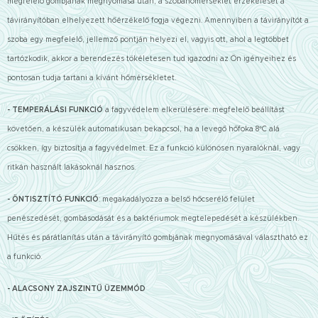
megfelelő gombjának megnyomása után, a szobahőmérséklet érzékelését a
távirányítóban elhelyezett hőérzékelő fogja végezni. Amennyiben a távirányítót a
szoba egy megfelelő, jellemző pontján helyezi el, vagyis ott, ahol a legtöbbet
tartózkodik, akkor a berendezés tökéletesen tud igazodni az Ön igényeihez és
pontosan tudja tartani a kívánt hőmérsékletet.
- TEMPERÁLÁSI FUNKCIÓ
a fagyvédelem elkerülésére: megfelelő beállítást
követően, a készülék automatikusan bekapcsol, ha a levegő hőfoka 8°C alá
csökken, így biztosítja a fagyvédelmet. Ez a funkció különösen nyaralóknál, vagy
ritkán használt lakásoknál hasznos.
- ÖNTISZTÍTÓ FUNKCIÓ
: megakadályozza a belső hőcserélő felület
penészedését, gombásodását és a baktériumok megtelepedését a készülékben.
Hűtés és párátlanítás után a távirányító gombjának megnyomásával választható ez
a funkció.
- ALACSONY ZAJSZINTŰ ÜZEMMÓD