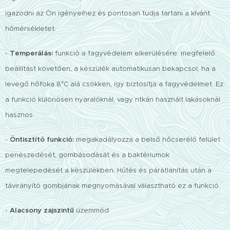
igazodni az Ön igényeihez és pontosan tudja tartani a kívánt
hőmérsékletet.
-
Temperálás
i funkció a fagyvédelem elkerülésére: megfelelő
beállítást követően, a készülék automatikusan bekapcsol, ha a
levegő hőfoka 8°C alá csökken, így biztosítja a fagyvédelmet. Ez
a funkció különösen nyaralóknál, vagy ritkán használt lakásoknál
hasznos.
-
Öntisztító funkció:
megakadályozza a belső hőcserélő felület
penészedését, gombásodását és a baktériumok
megtelepedését a készülékben. Hűtés és párátlanítás után a
távirányító gombjának megnyomásával választható ez a funkció.
-
Alacsony zajszintű
üzemmód