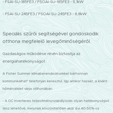
- FSAI-SU-185FE3 / FSOAI-SU-185FE3 - 5,1kW
- FSAI-SU-245FE3 / FSOAI-SU-245FE3 - 6,8kW
Speciális szűrői segítségével gondoskodik
otthona megfelelő levegőminőségéről.
Gazdaságos működése révén biztosítja az
energiahatékonyságot.
A Fisher Summer klímaberendezésekkel bárhonnan
kommunikálhat* telefonján keresztül, így amikor hazaér, a kívánt
hőmérséklet várja otthonában.
- A DC inverteres teljesítményszabályozás olyan hatékonyságot
tesz lehetővé, melynek köszönhetően akár évi 40-50%-os