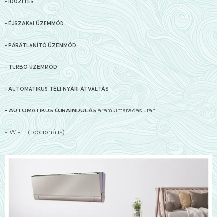
- IDŐZÍTÉS
- ÉJSZAKAI ÜZEMMÓD
- PÁRÁTLANÍTÓ ÜZEMMÓD
- TURBO ÜZEMMÓD
- AUTOMATIKUS TÉLI-NYÁRI ÁTVÁLTÁS
- AUTOMATIKUS ÚJRAINDULÁS
áramkimaradás után
l
)
- Wi-Fi (opcioná
is