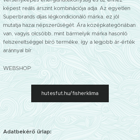
képest reális árszint kombinációja adja. Az egyetlen
Superbrands díjas légkondicionáló márka, ez jól
mutatja hazai népszerűségét. Ára középkategóriában
van, vagyis olcsóbb, mint bármelyik márka hasonló
felszereltséggel bíró terméke, így a legjobb ár-érték
aránnyal bír.
WEBSHOP:
hutesfut.hu/fisherklima
Adatbekérő űrlap: