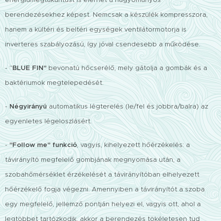
berendezésekhez képest. Nemcsak a készülék kompresszora,
hanem a kültéri és beltéri egységek ventilátormotorja is
inverteres szabályozású, így jóval csendesebb a működése.
- "
BLUE FIN"
bevonatú hőcserélő, mely gátolja a gombák és a
baktériumok megtelepedését.
-
Négyirányú
automatikus légterelés (le/fel és jobbra/balra) az
egyenletes légeloszlásért.
-
"Follow me" funkció
, vagyis, kihelyezett hőérzékelés: a
távirányító megfelelő gombjának megnyomása után, a
szobahőmérséklet érzékelését a távirányítóban elhelyezett
hőérzékelő fogja végezni. Amennyiben a távirányítót a szoba
egy megfelelő, jellemző pontján helyezi el, vagyis ott, ahol a
legtöbbet tartózkodik, akkor a berendezés tökéletesen tud