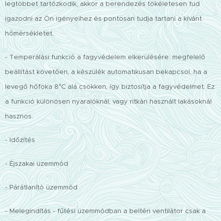
legtöbbet tartózkodik, akkor a berendezés tökéletesen tud
igazodni az Ön igényeihez és pontosan tudja tartani a kívánt
hőmérsékletet.
- Temperálási funkció a fagyvédelem elkerülésére: megfelelő
beállítást követően, a készülék automatikusan bekapcsol, ha a
levegő hőfoka 8°C alá csökken, így biztosítja a fagyvédelmet. Ez
a funkció különösen nyaralóknál, vagy ritkán használt lakásoknál
hasznos.
- Időzítés
- Éjszakai üzemmód
- Párátlanító üzemmód
- Melegindítás - fűtési üzemmódban a beltéri ventilátor csak a