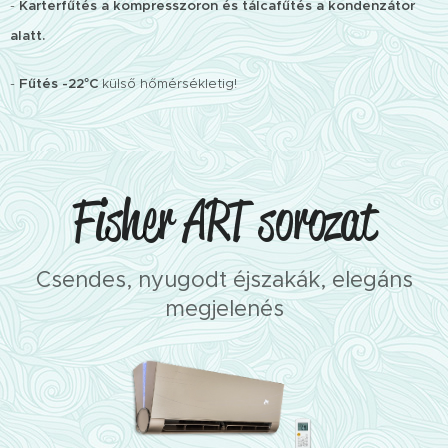
-
Karterfűtés a kompresszoron és tálcafűtés a kondenzátor
alatt.
-
Fűtés -22°C
külső hőmérsékletig!
Fisher ART sorozat
Csendes, nyugodt éjszakák, elegáns
megjelenés