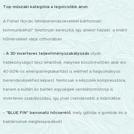
Top műszaki kategória a legolcsóbb áron.
A Fisher Nordic klímaberendezésekkel bárhonnan
kommunikálhat* telefonján keresztül, így amikor hazaér, a kívánt
hőmérséklet várja otthonában.
- A 3D inverteres teljesítményszabályozás
olyan
hatékonyságot tesz lehetővé, melynek köszönhetően akár évi
40-50%-os energiamegtakarítást is elérhet a hagyományos
berendezésekhez képest. Nemcsak a készülék kompresszora,
hanem a kültéri és beltéri egységek ventilátormotorja is
inverteres szabályozású, így jóval csendesebb a működése.
-
"BLUE FIN" bevonatú hőcserélő
, mely gátolja a gombák és a
baktériumok megtelepedését.