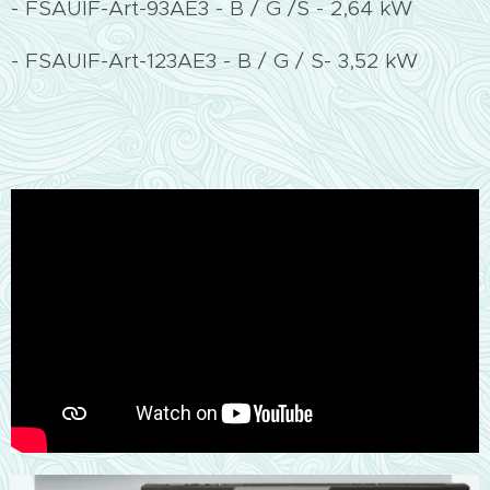
- FSAUIF-Art-93AE3 - B / G /S - 2,64 kW
- FSAUIF-Art-123AE3 - B / G / S- 3,52 kW