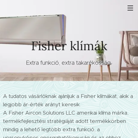
Fisher klímák
Extra funkció, extra takarékosság.
A tudatos vásárlóknak ajánljuk a Fisher klímákat, akik a
legjobb ár-érték arányt keresik.
A Fisher Aircon Solutions LLC amerikai klíma márka,
termékfejlesztési stratégiáját adott termékkörben
mindig a lehető legtöbb extra funkció, a
versenyképes energiahatékonyság és az ehhez