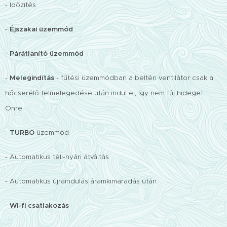
- Időzítés
-
Éjszakai üzemmód
-
Párátlanító üzemmód
-
Melegindítás
- fűtési üzemmódban a beltéri ventilátor csak a
hőcserélő felmelegedése után indul el, így nem fúj hideget
Önre.
-
TURBO
üzemmód
- Automatikus téli-nyári átváltás
- Automatikus újraindulás áramkimaradás után
-
Wi-fi csatlakozás