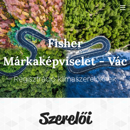
Fisher
Márkaképviselet - Vác
Regisztráció klímaszerelőknek
Szerelői